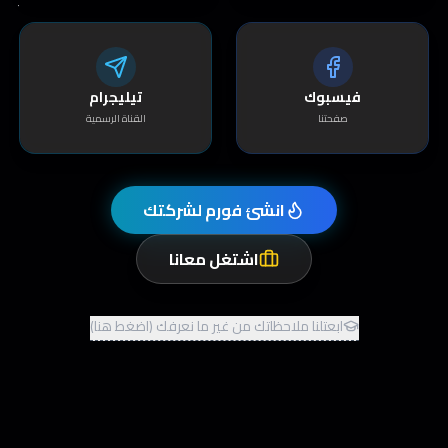
فيسبوك
تيليجرام
صفحتنا
القناة الرسمية
انشئ فورم لشركتك
اشتغل معانا
ابعتلنا ملاحظاتك من غير ما نعرفك (اضغط هنا)