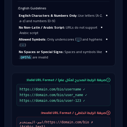
English Guidelines:
English Characters & Numbers Only:
Use letters (A-Z,
a-z) and numbers (0-9).
No Non-Latin / Arabic Script:
URLs do not support
Arabic script.
Allowed Symbols:
Only underscores (
) and hyphens
_
).
(
-
No Spaces or Special Signs:
Spaces and symbols like
are invalid.
@#$%&
صيغة الرابط الصحيح (مثال عام) / Valid URL Format:
✓ https://domain.com/bio/username
✓ https://domain.com/bio/user_name
✓ https://domain.com/bio/user-123
صيغة الرابط الخاطئ / Invalid URL Format:
✗ https://domain.com/bio/اسم-المستخدم
(Arabic text)