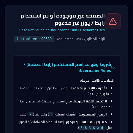
الصفحة غير موجودة أو تم استخدام
رابط / يوزر غير مدعوم
Page Not Found or Unsupported Link / Username Used
الرابط المطلوب / Requested Link:
luciaoliver-90689
شروط وقواعد اسم المستخدم (رابط الصفحة) /
Username Rules:
التعليمات باللغة العربية:
الأحرف الإنجليزية فقط:
يتكون الرابط من حروف إنجليزية (A-Z,
a-z) وأرقام (0-9).
لا تدعم اللغة العربية:
يُمنع استخدام الكلمات العربية في رابط
الصفحة (URL).
الرموز المسموحة:
الشرطة السفلية (
) والشرطة (
) فقط.
-
_
ممنوع المسافات والرموز:
يُمنع استخدام المسافات أو الرموز
مثل (
).
@ # $ % & *