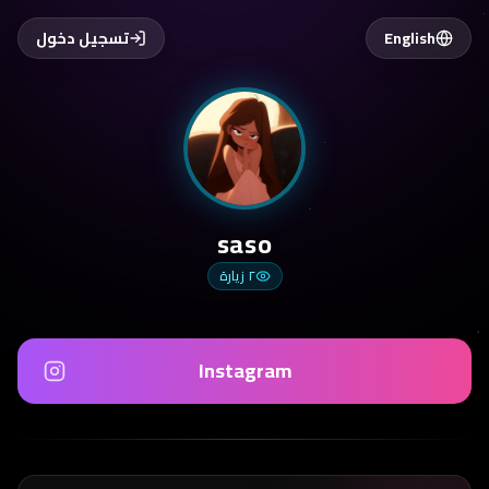
English
تسجيل دخول
saso
٢
زيارة
Instagram