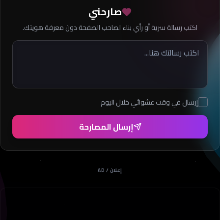
صارحني
اكتب رسالة سرية أو رأي بناء لصاحب الصفحة دون معرفة هويتك.
إرسال في وقت عشوائي خلال اليوم
إرسال المصارحة
إعلان / AD